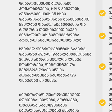
ფიბროცემენტი ალუმინის
ა
კომპოზიტების, HPLS-პანელის,
ე
ბუნებრივი ქვის ან სხვა
ს
ფასადისმასალისგან გასხვავებით
ყველაზე დაბალ ბიუჯეტიანია და
მ
როგორც თვისებებით ასევე
ხ
ვიზუალით არ ჩამოუვარდება
შ
არცერთ ზემოთჩამოთვლილს.
ს
ხშირად ფიბროცემენტის გაკვრა
ა
ფასადზე უფრო დაბალბიუჯეტიანია
ჩ
ვიდრე აგურის კედლის ლესვა,
ვ
მოსწორება, დაგრუნტვა და
უ
შემდგომ ღებვა ანუ ის
ძ
კონკურენციას ბათქაშსა და
მ
ღებვასაც კი უწევს.
კ
უ
ძირითადად ფიბროცემენტით
შ
იფუთება: ვილები, კოტეჯები,
ღ
თუმცაღა გამოიყენებენ
ს
მაღალსართულიანი შენობის