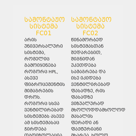
სამონტაჟო
სამონტაჟო
სისტემა
სისტემა
FC01
FC02
არის
წინამორბედ
უნივერსალური
სისტემასთან
სისტემა,
შედარებით,
რომელიც
შიგნიდან
გამოიყენება
უკეთდება
როგორც HPL,
სამაგრება და
ასევე
ისე იკიდება
ფიბროცემენტის
ვენტილირებად
მიმაგრების
ფასადზე, რის
დროს.
ფასადზე
როგორც სხვა
ვიზუალურად
ვენტილირებად
მხოლოდდამხოლოდ
სისტემებს ასევე
მასალის
ამ სისტემასაც
ფერადი ან
ჭირდება
ფაქტურიანი
თბოიზოლაცია
მხარეა, ხოლო