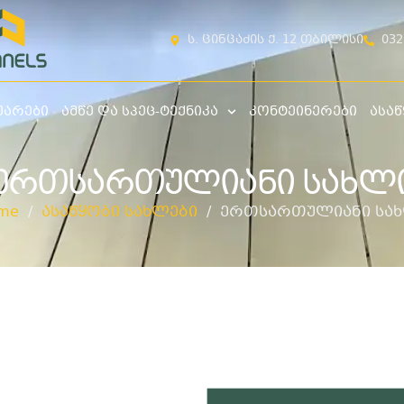
ს. ცინცაძის ქ. 12 თბილისი
032
უარები
ამწე და სპეც-ტექნიკა
კონტეინერები
ასაწ
ᲔᲠᲗᲡᲐᲠᲗᲣᲚᲘᲐᲜᲘ ᲡᲐᲮᲚ
me
/
ასაწყობი სახლები
/ ერთსართულიანი სა