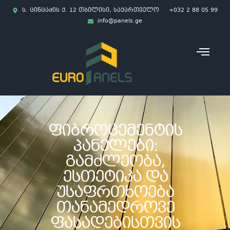
ს. ცინცაძის ქ. 12 თბილისი, საქართველო
+032 2 88 05 99
info@panels.ge
ᲤᲘᲑᲠᲝᲪᲔᲛᲔᲜᲢᲘᲡ
ᲞᲐᲜᲔᲚᲔᲑᲘ:
ᲒᲐᲛᲫᲚᲔᲝᲑᲐ,
ᲔᲡᲗᲔᲢᲘᲙᲐ ᲓᲐ
ᲣᲡᲐᲤᲠᲗᲮᲝᲔᲑᲐ
ᲗᲐᲜᲐᲛᲔᲓᲠᲝᲕᲔ
ᲤᲐᲡᲐᲓᲔᲑᲘᲡᲗᲕᲘᲡ