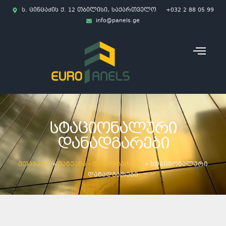
ს. ცინცაძის ქ. 12 თბილისი, საქართველო
+032 2 88 05 99
info@panels.ge
ᲡᲢᲐᲪᲘᲝᲜᲐᲚᲣᲠᲘ
ᲓᲐᲜᲐᲓᲒᲐᲠᲔᲑᲘ
მთავარი
»
მანქანა - დანადგარები
»
სტაციონალური
დანადგარები