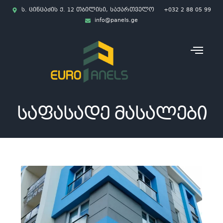
ს. ცინცაძის ქ. 12 თბილისი, საქართველო
+032 2 88 05 99
info@panels.ge
ᲡᲐᲤᲐᲡᲐᲓᲔ ᲛᲐᲡᲐᲚᲔᲑᲘ