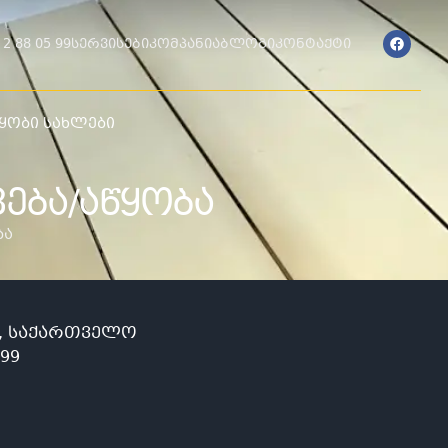
 2 88 05 99
სერვისები
კომპანია
ბლოგი
კონტაქტი
ყობი სახლები
ᲔᲑᲐ/ᲐᲬᲧᲝᲑᲐ
ბა
სი, საქართველო
 99