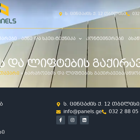
ს. ცინცაძის ქ. 12 თბილისი
032
უარები
ამწე და სპეც-ტექნიკა
კონტეინერები
ასაწ
Ს ᲓᲐ ᲚᲘᲤᲢᲔᲑᲘᲡ ᲒᲐᲥᲘᲠᲐᲕ
თავარი
»
ხარაჩოების და ლიფტების გაქირავება/აწყო
ბ
ს. ცინცაძის ქ. 12 თბილი
info@panels.ge
032 2 88 05
ბი