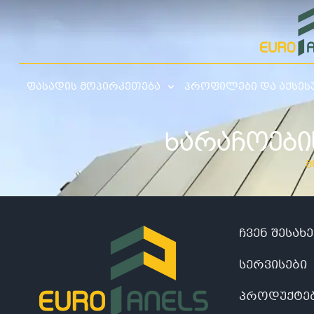
ფასადის მოპირკეთება
პროფილები და აქსეს
ᲮᲐᲠᲐᲩᲝᲔᲑᲘ
მ
ჩვენ შესახე
სერვისები
პროდუქტე